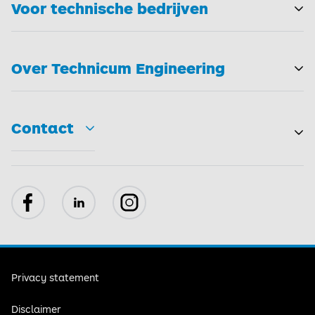
Voor technische bedrijven
T
Over Technicum Engineering
T
Contact
Toggle
Facebook
LinkedIn
Instagram
Privacy statement
Disclaimer