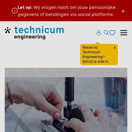
Let op:
Wij vragen nooit om jouw persoonlijke
×
gegevens of betalingen via social platforms.
Favoriete
Home
Zoeken ope
Menu
Favoriete
Nieuw bij
x
Sluiten
Technicum
Engineering?
Schrijf je snel in.