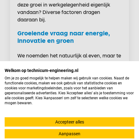
deze groei in werkgelegenheid eigenlijk
vandaan? Diverse factoren dragen
daaraan bij.
Groeiende vraag naar energie,
innovatie en groen
We noemden het natuurlijk al even, maar te
midden de energietransitie waarin we ons
bevinden, is het niet gek dat de wereldwijde
Welkom op technicum-engineering.nl
vraag naar vooral groene energie enorm
Om je zo goed mogelijk te helpen maken wij gebruik van cookies. Naast de
functionele cookies, maken we ook gebruik van statistische cookies en
toeneemt. Deze wordt uiteraard gedreven
cookies voor marketingdoeleinden, zoals voor het aanbieden van
door een groeiende bevolking in
gepersonaliseerde advertenties. Kies ‘Accepteer alles’ als je toestemming voor
alle cookies geeft. Kies 'Aanpassen' om zelf te selecteren welke cookies we
industrialiserende landen. Technische
mogen bewaren.
vooruitgang drijft vervolgens de vraag
voort - met een voortdurende behoefte aan
Accepteer alles
werknemers in de energiesector tot gevolg.
Het viel je misschien al op dat verschillende
Aanpassen
banen die we noemden in het vorige