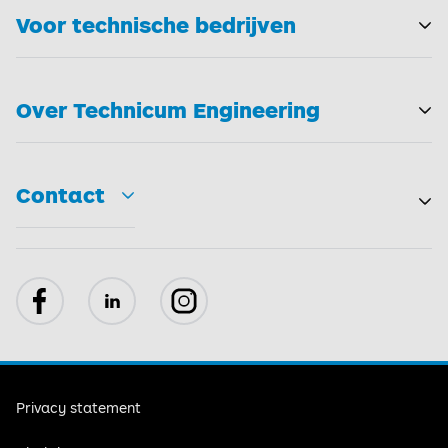
Voor technische bedrijven
T
Over Technicum Engineering
T
Contact
Toggle
Facebook
LinkedIn
Instagram
Privacy statement