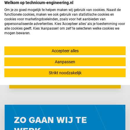
Welkom op technicum-engineering.nl
Om je zo goed mogelijk te helpen maken wij gebruik van cookies. Naast de
In ons
kun je nalezen hoe jouw
privacy statement
functionele cookies, maken we ook gebruik van statistische cookies en
gegevens worden verwerkt.
cookies voor marketingdoeleinden, zoals voor het aanbieden van
gepersonaliseerde advertenties. Kies ‘Accepteer alles’ als je toestemming voor
alle cookies geeft. Kies 'Aanpassen' om zelf te selecteren welke cookies we
Tik de code over
mogen bewaren.
Voorlezen
Vernieuwen
Accepteer alles
Aanpassen
Strikt noodzakelijk
VERSTUUR UW VACATURE
ZO GAAN WIJ TE