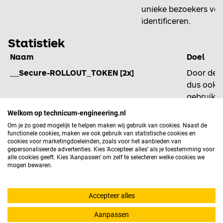
unieke bezoekers van
identificeren.
Statistiek
Naam
Doel
__Secure-ROLLOUT_TOKEN [2x]
Door deze
dus ook G
gebruiker
experimen
Welkom op technicum-engineering.nl
of op ver
Om je zo goed mogelijk te helpen maken wij gebruik van cookies. Naast de
of 'A/B-tes
functionele cookies, maken we ook gebruik van statistische cookies en
cookies voor marketingdoeleinden, zoals voor het aanbieden van
_ALGOLIA
Slaat ee
gepersonaliseerde advertenties. Kies ‘Accepteer alles’ als je toestemming voor
alle cookies geeft. Kies 'Aanpassen' om zelf te selecteren welke cookies we
vacatures
mogen bewaren.
_clsk [2x]
Deze coo
door een
Accepteer alles
Clarity-se
Aanpassen