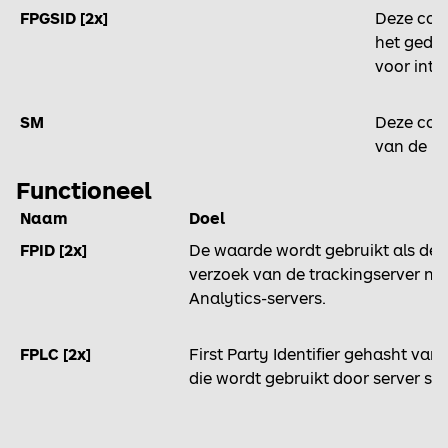
FPGSID [2x]
Deze cook
het gedra
voor inte
SM
Deze cook
van de M
Functioneel
Naam
Doel
FPID [2x]
De waarde wordt gebruikt als de cl
verzoek van de trackingserver na
Analytics-servers.
FPLC [2x]
First Party Identifier gehasht van
die wordt gebruikt door server sid