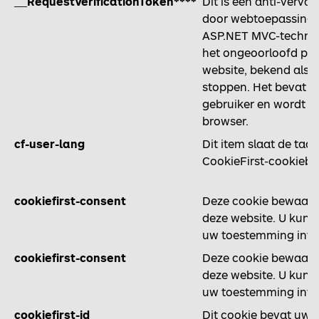
__RequestVerificationToken****
Dit is een anti-verval
door webtoepassinge
ASP.NET MVC-technol
het ongeoorloofd pla
website, bekend als C
stoppen. Het bevat g
gebruiker en wordt ve
browser.
cf-user-lang
Dit item slaat de taa
CookieFirst-cookieba
cookiefirst-consent
Deze cookie bewaart
deze website. U kunt
uw toestemming intr
cookiefirst-consent
Deze cookie bewaart
deze website. U kunt
uw toestemming intr
cookiefirst-id
Dit cookie bevat uw u