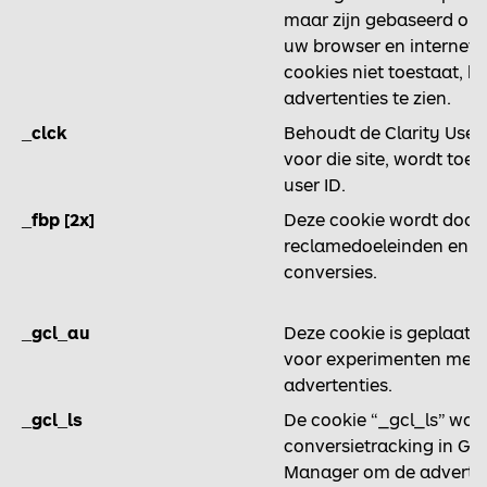
maar zijn gebaseerd op d
uw browser en interneta
cookies niet toestaat, kr
advertenties te zien.
_clck
Behoudt de Clarity User
voor die site, wordt to
user ID.
_fbp [2x]
Deze cookie wordt door
reclamedoeleinden en h
conversies.
_gcl_au
Deze cookie is geplaats
voor experimenten met '
advertenties.
_gcl_ls
De cookie “_gcl_ls” wor
conversietracking in Go
Manager om de advertent