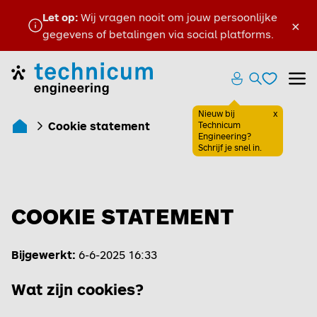
Let op:
Wij vragen nooit om jouw persoonlijke
×
gegevens of betalingen via social platforms.
Favoriete
Home
Zoeken ope
Menu
Favoriete
Nieuw bij
x
Cookie statement
Sluiten
Technicum
Engineering?
Voor technisch professionals
Schrijf je snel in.
COOKIE STATEMENT
Bijgewerkt:
6-6-2025 16:33
Wat zijn cookies?