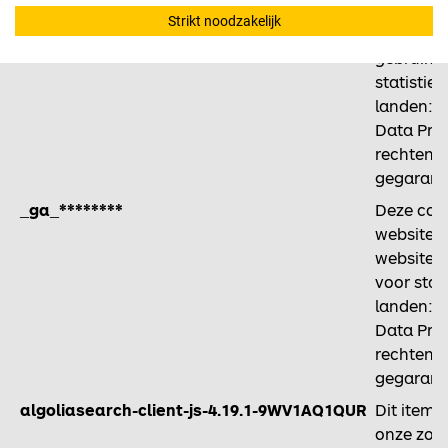
_ga [3x]
Registree
Strikt noodzakelijk
om bij te
gebruikt.
statistie
landen: V
Data Pri
rechten 
gegarand
_ga_********
Deze cook
websitebe
website g
voor stat
landen: V
Data Pri
rechten 
gegarand
algoliasearch-client-js-4.19.1-9WV1AQ1QUR
Dit item 
onze zoek