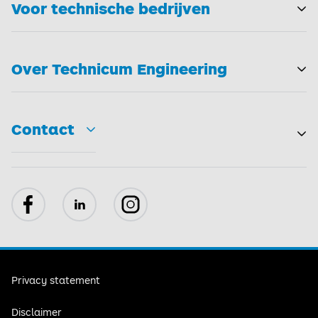
Voor technische bedrijven
T
Over Technicum Engineering
T
Contact
Toggle
Facebook
LinkedIn
Instagram
Privacy statement
Disclaimer