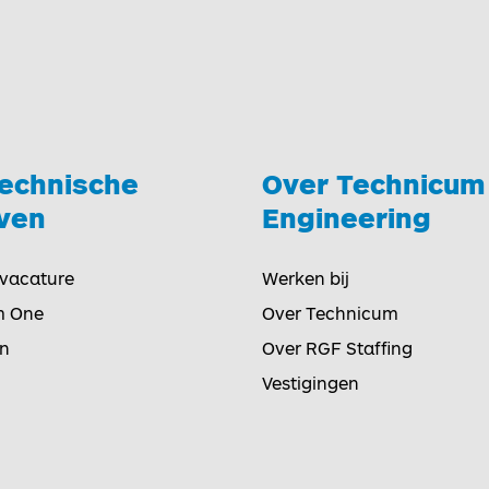
technische
Over Technicum
Toggle
jven
Engineering
 vacature
Werken bij
m One
Over Technicum
en
Over RGF Staffing
Vestigingen