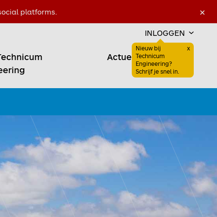
×
ocial platforms.
INLOGGEN
Nieuw bij
x
Technicum
Actueel
Sluiten
Technicum
Favoriet
Engineering?
Zoeken open
eering
Schrijf je snel in.
Favoriet