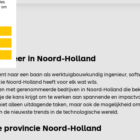
ies.
n' om
ngineer in Noord-Holland
bent naar een baan als werktuigbouwkundig ingenieur, soft
cie Noord-Holland heeft voor elk wat wils.
en met gerenommeerde bedrijven in Noord-Holland die be
 je de kans krijgt om te werken aan spannende en impactvoll
niet alleen uitdagende taken, maar ook de mogelijkheid om 
van de nieuwste trends in de technologische wereld.
e provincie Noord-Holland