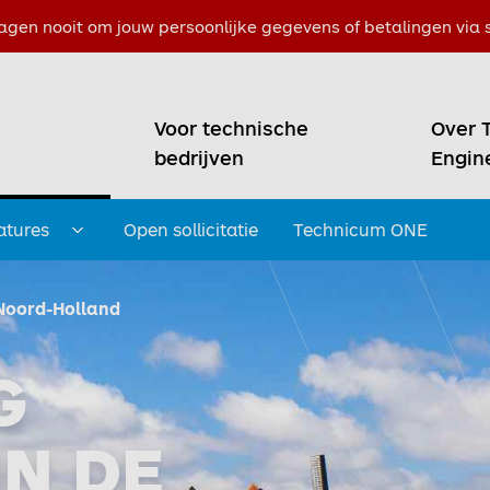
agen nooit om jouw persoonlijke gegevens of betalingen via s
Voor technische
Over 
bedrijven
Engin
atures
Open sollicitatie
Technicum ONE
Submenu openen
Noord-Holland
G
IN DE