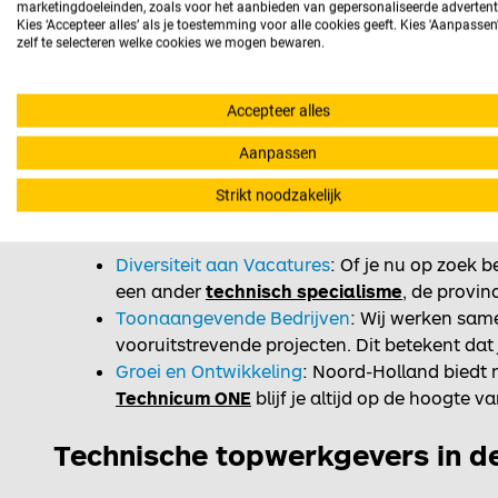
marketingdoeleinden, zoals voor het aanbieden van gepersonaliseerde advertent
Kies ‘Accepteer alles’ als je toestemming voor alle cookies geeft. Kies 'Aanpasse
zelf te selecteren welke cookies we mogen bewaren.
Accepteer alles
Aanpassen
Strikt noodzakelijk
De voordelen van werken als e
Diversiteit aan Vacatur
es
: Of je nu op zoek 
een ander
technisch specialisme
, de provin
Toonaangevende Bedrijven
: Wij werken sam
vooruitstrevende projecten. Dit betekent dat
Groei en Ontwikkeling
: Noord-Holland biedt 
Technicum ONE
blijf je altijd op de hoogte 
Technische topwerkgevers in d