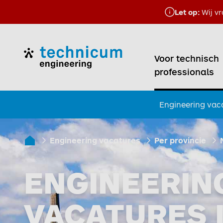
Let op:
Wij vr
Voor technisch
Home
professionals
Engineering vac
Engineering vacatures
Per provincie
Voor technisch professionals
ENGINEERIN
VACATURES 