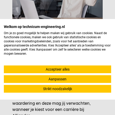
Welkom op technicum-engineering.nl
Om je zo goed mogelijk te helpen maken wij gebruik van cookies. Naast de
functionele cookies, maken we ook gebruik van statistische cookies en
cookies voor marketingdoeleinden, zoals voor het aanbieden van
gepersonaliseerde advertenties. Kies ‘Accepteer alles’ als je toestemming voor
alle cookies geeft. Kies 'Aanpassen' om zelf te selecteren welke cookies we
Arbeidsvoorwaarden bij
mogen bewaren.
Alliander
Accepteer alles
"De energietransitie is onmogelijk", wordt wel
eens gezegd, maar Alliander gelooft niet in
Aanpassen
"onmogelijk" en wil, samen met jou, het
Strikt noodzakelijk
onmogelijke, mogelijk maken. Bij een
uitdaging als deze hoort ook een passende
waardering en deze mag jij verwachten,
wanneer je kiest voor een carrière bij