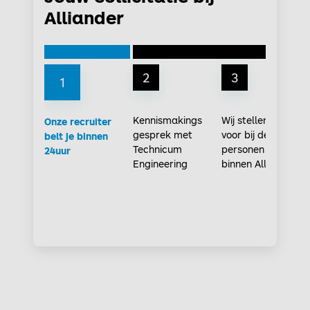
Alliander
2
3
1
Kennismakings
Wij stellen je
Onze recruiter
gesprek met
voor bij de juiste
belt je binnen
Technicum
personen
24uur
Engineering
binnen Alliander