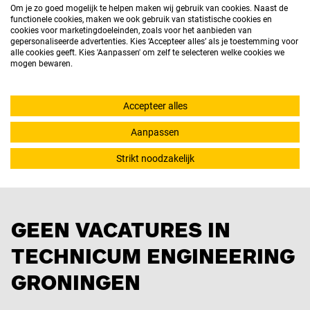
ons netwerk om een technisch bedrijf te vinden
Om je zo goed mogelijk te helpen maken wij gebruik van cookies. Naast de
functionele cookies, maken we ook gebruik van statistische cookies en
waar jij aan de slag kunt.
cookies voor marketingdoeleinden, zoals voor het aanbieden van
gepersonaliseerde advertenties. Kies ‘Accepteer alles’ als je toestemming voor
alle cookies geeft. Kies 'Aanpassen' om zelf te selecteren welke cookies we
mogen bewaren.
MELD JE AAN
Accepteer alles
Aanpassen
Strikt noodzakelijk
GEEN VACATURES IN
TECHNICUM ENGINEERING
GRONINGEN