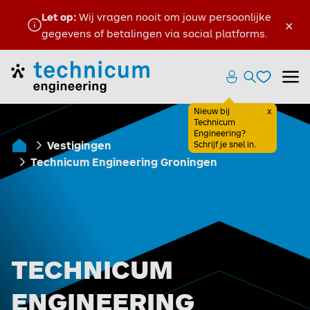
Let op:
Wij vragen nooit om jouw persoonlijke
×
gegevens of betalingen via social platforms.
Favoriete
Home
Zoeken ope
Menu
Favoriete
Nieuw bij
x
Sluiten
Technicum
Engineering?
Vestigingen
Schrijf je snel in.
Home
Technicum Engineering Groningen
TECHNICUM
ENGINEERING