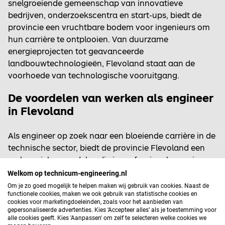
snelgroeiende gemeenschap van innovatieve
bedrijven, onderzoekscentra en start-ups, biedt de
provincie een vruchtbare bodem voor ingenieurs om
hun carrière te ontplooien. Van duurzame
energieprojecten tot geavanceerde
landbouwtechnologieën, Flevoland staat aan de
voorhoede van technologische vooruitgang.
De voordelen van werken als engineer
in Flevoland
Als engineer op zoek naar een bloeiende carrière in de
technische sector, biedt de provincie Flevoland een
reeks unieke voordelen die je professionele groei en
levenskwaliteit aanzienlijk kunnen verrijken. Hier zijn
Welkom op technicum-engineering.nl
enkele overtuigende redenen waarom werken als
Om je zo goed mogelijk te helpen maken wij gebruik van cookies. Naast de
functionele cookies, maken we ook gebruik van statistische cookies en
engineer in Flevoland een slimme keuze is:
cookies voor marketingdoeleinden, zoals voor het aanbieden van
gepersonaliseerde advertenties. Kies ‘Accepteer alles’ als je toestemming voor
Diversiteit aan Industrieën
: De provincie
alle cookies geeft. Kies 'Aanpassen' om zelf te selecteren welke cookies we