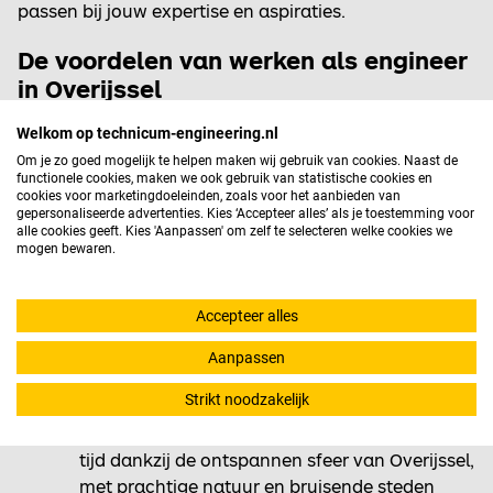
passen bij jouw expertise en aspiraties.
De voordelen van werken als engineer
in Overijssel
Welkom op technicum-engineering.nl
Technologische Gemeenschap
: Overijssel
Om je zo goed mogelijk te helpen maken wij gebruik van cookies. Naast de
heeft een hechte technologische
functionele cookies, maken we ook gebruik van statistische cookies en
gemeenschap waarin kennisdeling en
cookies voor marketingdoeleinden, zoals voor het aanbieden van
gepersonaliseerde advertenties. Kies ‘Accepteer alles’ als je toestemming voor
samenwerking gestimuleerd worden, wat
alle cookies geeft. Kies 'Aanpassen' om zelf te selecteren welke cookies we
bijdraagt aan professionele groei.
mogen bewaren.
Innovatieve Projecten
: Als engineer in
Overijssel word je betrokken bij innovatieve
Accepteer alles
projecten die variëren van duurzaamheid tot
hightech ontwikkeling, wat je de kans geeft
Aanpassen
om een blijvende impact te maken.
Strikt noodzakelijk
Werk-Levensbalans
: Geniet van een
evenwichtige verhouding tussen werk en vrije
tijd dankzij de ontspannen sfeer van Overijssel,
met prachtige natuur en bruisende steden