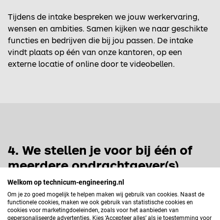
Tijdens de intake bespreken we jouw werkervaring,
wensen en ambities. Samen kijken we naar geschikte
functies en bedrijven die bij jou passen. De intake
vindt plaats op één van onze kantoren, op een
externe locatie of online door te videobellen.
4. We stellen je voor bij één of
meerdere opdrachtgever(s)
Welkom op technicum-engineering.nl
Op basis van jouw achtergrond en ambities gaan we
Om je zo goed mogelijk te helpen maken wij gebruik van cookies. Naast de
op zoek naar passende mogelijkheden en stellen we je
functionele cookies, maken we ook gebruik van statistische cookies en
cookies voor marketingdoeleinden, zoals voor het aanbieden van
in overleg voor bij één of meerdere opdrachtgevers.
gepersonaliseerde advertenties. Kies ‘Accepteer alles’ als je toestemming voor