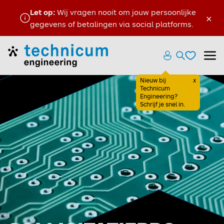
Let op:
Wij vragen nooit om jouw persoonlijke
×
gegevens of betalingen via social platforms.
Favoriete
Home
Zoeken ope
Menu
Favoriete
Nieuw bij
x
Sluiten
Technicum
Engineering?
Schrijf je snel in.